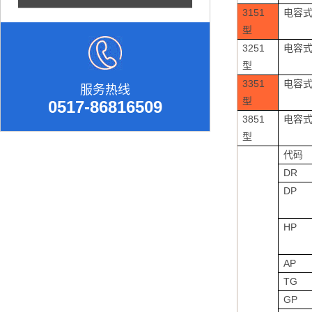
3151
电容
型
3251
电容
型
3351
电容
服务热线
型
0517-86816509
3851
电容
型
代码
DR
DP
HP
AP
TG
GP